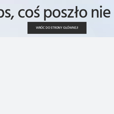
s, coś poszło nie 
WRÓC DO STRONY GŁÓWNEJ!