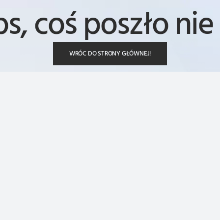
s, coś poszło nie 
WRÓC DO STRONY GŁÓWNEJ!